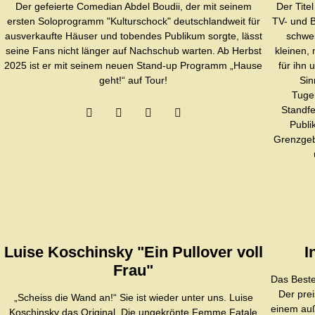
Der gefeierte Comedian Abdel Boudii, der mit seinem
Der Tite
ersten Soloprogramm "Kulturschock" deutschlandweit für
TV- und 
ausverkaufte Häuser und tobendes Publikum sorgte, lässt
schwe
seine Fans nicht länger auf Nachschub warten. Ab Herbst
kleinen,
2025 ist er mit seinem neuen Stand-up Programm „Hause
für ihn
geht!“ auf Tour!
Sin
Tugen
Standfe
Publi
Grenzgeb
Luise Koschinsky "Ein Pullover voll
I
Frau"
Das Beste
Der pre
„Scheiss die Wand an!“ Sie ist wieder unter uns. Luise
einem auß
Koschinsky das Original. Die ungekrönte Femme Fatale