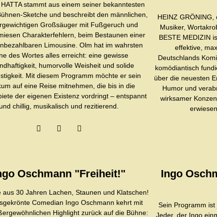
l HATTA stammt aus einem seiner bekanntesten
Bühnen-Sketche und beschreibt den männlichen,
HEINZ GRÖNING, de
rgewichtigen Großsäuger mit Fußgeruch und
Musiker, Wortakrob
 miesen Charakterfehlern, beim Bestaunen einer
BESTE MEDIZIN ist
 unbezahlbaren Limousine. Olm hat im wahrsten
effektive, m
ne des Wortes alles erreicht: eine gewisse
Deutschlands Komi
dhaftigkeit, humorvolle Weisheit und solide
komödiantisch fundi
stigkeit. Mit diesem Programm möchte er sein
über die neuesten 
kum auf eine Reise mitnehmen, die bis in die
Humor und verabre
iete der eigenen Existenz vordringt – entspannt
wirksamer Konzentr
und chillig, musikalisch und rezitierend.
erwiesen
ngo Oschmann "Freiheit!"
Ingo Osch
 aus 30 Jahren Lachen, Staunen und Klatschen!
isgekrönte Comedian Ingo Oschmann kehrt mit
Sein Programm ist 
ergewöhnlichen Highlight zurück auf die Bühne:
Jeder, der Ingo ein