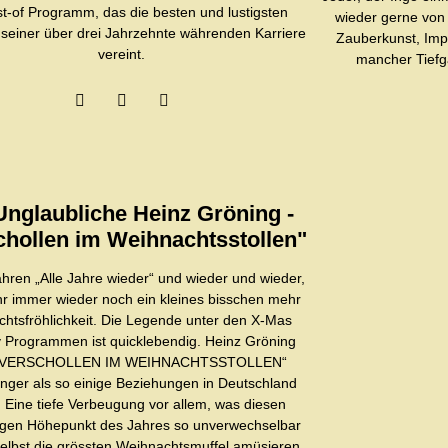
st-of Programm, das die besten und lustigsten
wieder gerne von
einer über drei Jahrzehnte währenden Karriere
Zauberkunst, Impr
vereint.
mancher Tiefg
Unglaubliche Heinz Gröning -
chollen im Weihnachtsstollen"
ahren „Alle Jahre wieder“ und wieder und wieder,
hr immer wieder noch ein kleines bisschen mehr
htsfröhlichkeit. Die Legende unter den X-Mas
Programmen ist quicklebendig. Heinz Gröning
t „VERSCHOLLEN IM WEIHNACHTSSTOLLEN“
nger als so einige Beziehungen in Deutschland
. Eine tiefe Verbeugung vor allem, was diesen
tigen Höhepunkt des Jahres so unverwechselbar
elbst die grössten Weihnachtsmuffel amüsieren