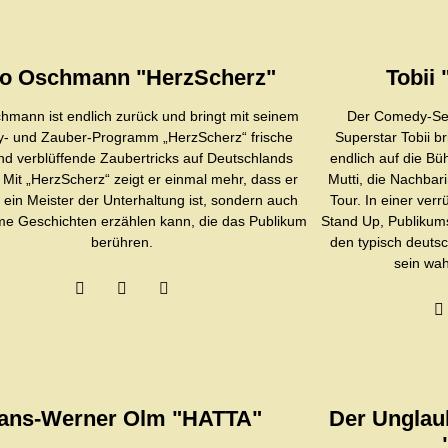
go Oschmann "HerzScherz"
Tobii 
hmann ist endlich zurück und bringt mit seinem
Der Comedy-Sen
- und Zauber-Programm „HerzScherz“ frische
Superstar Tobii b
nd verblüffende Zaubertricks auf Deutschlands
endlich auf die Bü
Mit „HerzScherz“ zeigt er einmal mehr, dass er
Mutti, die Nachbari
r ein Meister der Unterhaltung ist, sondern auch
Tour. In einer ver
me Geschichten erzählen kann, die das Publikum
Stand Up, Publikums
berühren.
den typisch deutsc
sein wah
ans-Werner Olm "HATTA"
Der Unglau