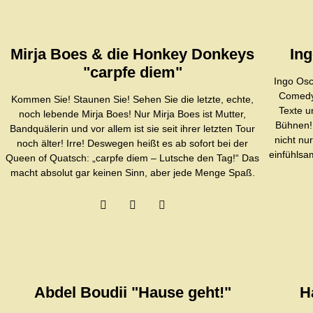
Mirja Boes & die Honkey Donkeys
In
"carpfe diem"
Ingo Osc
Comedy
Kommen Sie! Staunen Sie! Sehen Sie die letzte, echte,
Texte u
noch lebende Mirja Boes! Nur Mirja Boes ist Mutter,
Bühnen! 
Bandquälerin und vor allem ist sie seit ihrer letzten Tour
nicht nu
noch älter! Irre! Deswegen heißt es ab sofort bei der
einfühlsa
Queen of Quatsch: „carpfe diem – Lutsche den Tag!“ Das
macht absolut gar keinen Sinn, aber jede Menge Spaß.
Abdel Boudii "Hause geht!"
H