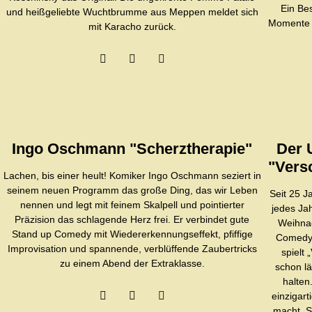
Ein Be
und heißgeliebte Wuchtbrumme aus Meppen meldet sich
Momente s
mit Karacho zurück.
Ingo Oschmann "Scherztherapie"
Der 
"Vers
Lachen, bis einer heult! Komiker Ingo Oschmann seziert in
seinem neuen Programm das große Ding, das wir Leben
Seit 25 J
nennen und legt mit feinem Skalpell und pointierter
jedes Ja
Präzision das schlagende Herz frei. Er verbindet gute
Weihnac
Stand up Comedy mit Wiedererkennungseffekt, pfiffige
Comedy 
Improvisation und spannende, verblüffende Zaubertricks
spiel
zu einem Abend der Extraklasse.
schon lä
halten
einzigar
macht. S